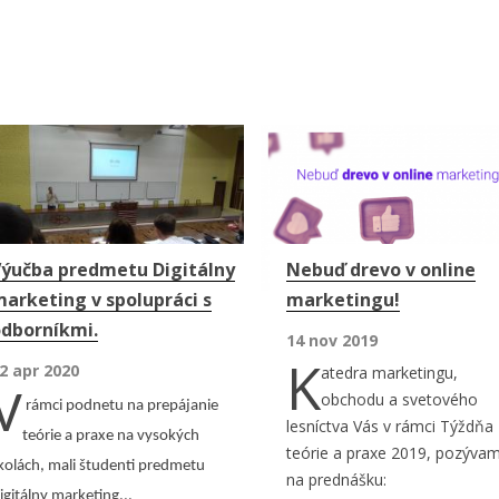
ýučba predmetu Digitálny
Nebuď drevo v online
arketing v spolupráci s
marketingu!
dborníkmi.
14 nov 2019
K
2 apr 2020
atedra marketingu,
V
obchodu a svetového
rámci podnetu na prepájanie
lesníctva Vás v rámci Týždňa
teórie a praxe na vysokých
teórie a praxe 2019, pozýva
kolách, mali študenti predmetu
na prednášku:
igitálny marketing...