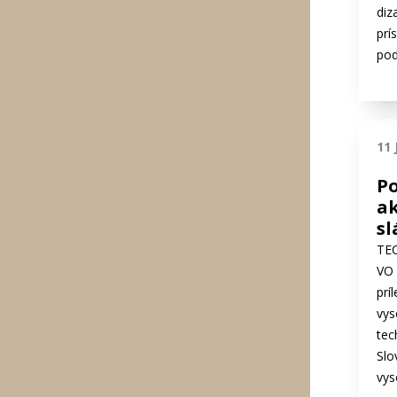
diz
prí
pod
11 
P
a
sl
TE
VO
prí
vys
tec
Slo
vys