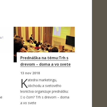
Prednáška na tému:Trh s
drevom – doma a vo svete
13 nov 2018
K
atedra marketingu,
obchodu a svetového
lesníctva organizuje prednášku:
me
 o čom? Trh s drevom – doma
a vo svete