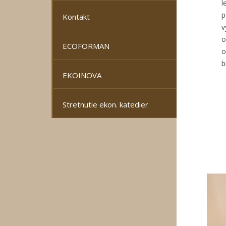
l
p
Kontakt
v
o
ECOFORMAN
o
b
EKOINOVA
Stretnutie ekon. katedier