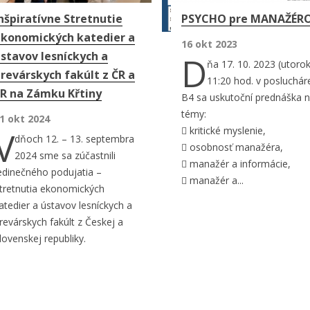
nšpiratívne Stretnutie
PSYCHO pre MANAŽÉR
konomických katedier a
16 okt 2023
stavov lesníckych a
D
ňa 17. 10. 2023 (utorok
revárskych fakúlt z ČR a
11:20 hod. v posluchár
R na Zámku Křtiny
B4 sa uskutoční prednáška 
témy:
1 okt 2024
V
 kritické myslenie,
dňoch 12. – 13. septembra
 osobnosť manažéra,
2024 sme sa zúčastnili
 manažér a informácie,
edinečného podujatia –
 manažér a...
tretnutia ekonomických
atedier a ústavov lesníckych a
revárskych fakúlt z Českej a
lovenskej republiky.