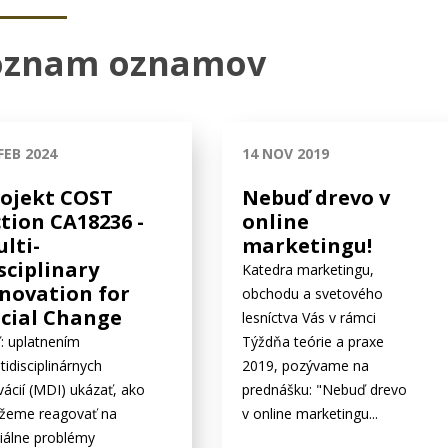
oznam oznamov
FEB 2024
14 NOV 2019
rojekt COST
Nebuď drevo v
tion CA18236 -
online
lti-
marketingu!
sciplinary
Katedra marketingu,
novation for
obchodu a svetového
cial Change
lesníctva Vás v rámci
ľ: uplatnením
Týždňa teórie a praxe
tidisciplinárnych
2019, pozývame na
vácií (MDI) ukázať, ako
prednášku: "Nebuď drevo
žeme reagovať na
v online marketingu...
iálne problémy