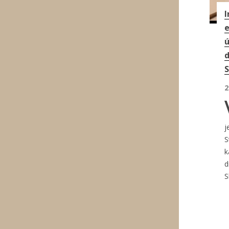
I
e
ú
d
S
2
j
S
k
d
S