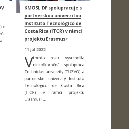
OV
KMOSL DF spolupracuje s
partnerskou univerzitou
Instituto Tecnológico de
) o
Costa Rica (ITCR) v rámci
eň
projektu Erasmus+
na
11 júl 2022
V
tomto roku vyvrcholila
niekoľkoročná spolupráca
Technickej univerzity (TUZVO) a
partnerskej univerzity Instituto
Tecnológico de Costa Rica
(ITCR) v rámci projektu
Erasmus+....