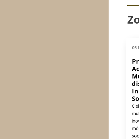
Z
05 
P
Ac
Mu
di
In
So
Cie
mul
ino
mô
soc