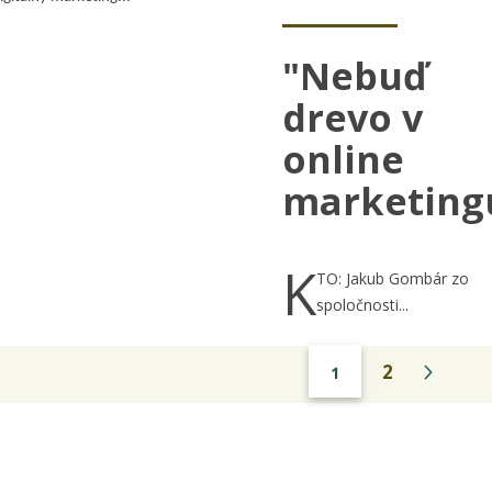
"Nebuď
drevo v
online
marketing
K
TO: Jakub Gombár zo
spoločnosti...
2
1