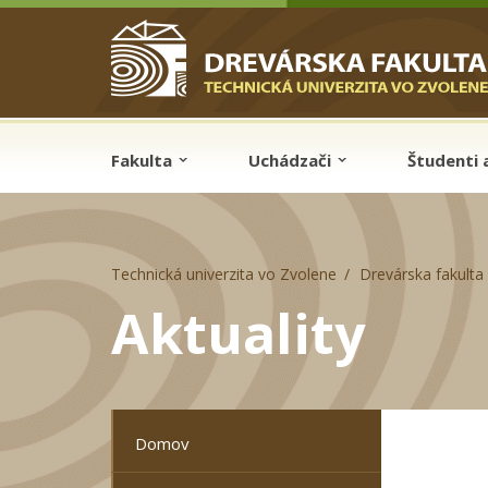
Skip to cookies
Skip to navigation
Skočiť na hlavný obsah
Fakulta
Uchádzači
Študenti 
Technická univerzita vo Zvolene
Drevárska fakulta
Aktuality
Domov