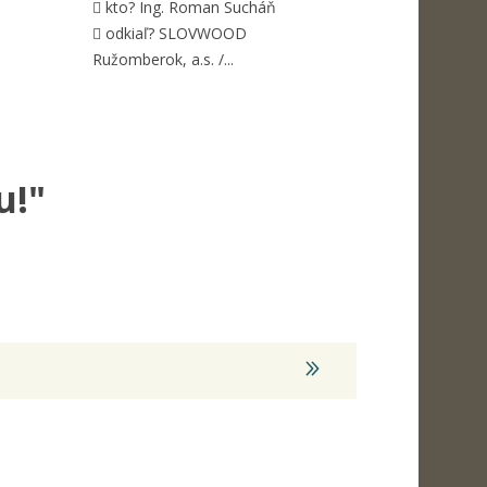
 kto? Ing. Roman Sucháň
 odkiaľ? SLOVWOOD
Ružomberok, a.s. /...
u!"