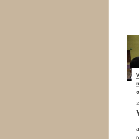
V
m
o
2
š
D