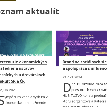
oznam aktualít
tránky
tretnutie ekonomických
Brand na sociálnych si
atedier a ústavov
a spolupráca s influen
esníckych a drevárskych
21 okt 2024
akúlt SR a ČR
D
ňa 15. októbra 2024 sa
priestoroch WELCOME
2 jún 2025
S
HUB TUZVO konala prednáš
ympózium Veda a výskum v
ktorú zorganizovala Katedra
ekonomike a manažmente
marketingu, obchodu a