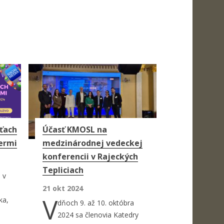
eťach
Účasť KMOSL na
cermi
medzinárodnej vedeckej
konferencii v Rajeckých
Tepliciach
 v
21 okt 2024
V
ka,
dňoch 9. až 10. októbra
2024 sa členovia Katedry