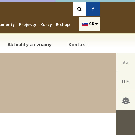
Vyhľadávanie
Facebook
SK
umenty
Projekty
Kurzy
E-shop
Aktuality a oznamy
Kontakt
Aa
UIS