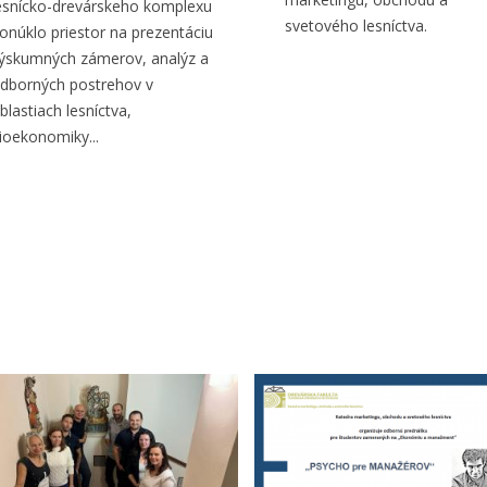
esnícko-drevárskeho komplexu
svetového lesníctva.
onúklo priestor na prezentáciu
ýskumných zámerov, analýz a
dborných postrehov v
blastiach lesníctva,
ioekonomiky...