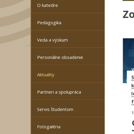
O katedre
Z
Pedagogika
Veda a výskum
S
Personálne obsadenie
Aktuality
S
k
Partneri a spolupráca
l
f
Servis študentom
1
Fotogaléria