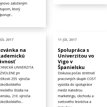
ajnovo založeným
stupom, ktorý
poruje...
JÚL 2017
11 JÚL 2017
ozvánka na
Spolupráca s
kademickú
Univerzitou vo
ávnosť
Vigo v
Španielsku
CHNICKÁ UNIVERZITA
 ZVOLENE pri
Diskusia počas stretnutí
ležitosti 255. výročia
pracovných skupín COST
okoškolského
vyústila do spolupráce
hnického štúdia na
medzi Katedrou
vensku, 210. výročia
marketingu, obchodu a
okoškolského...
svetového lesníctva a