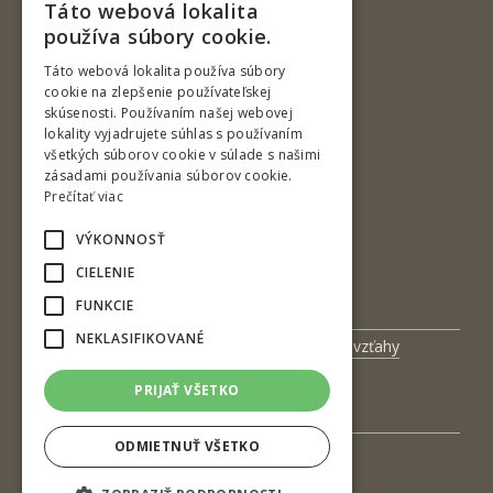
Táto webová lokalita
SLOVAK
používa súbory cookie.
ENGLISH
Táto webová lokalita používa súbory
cookie na zlepšenie používateľskej
skúsenosti. Používaním našej webovej
Ul. T. G. Masaryka 24
lokality vyjadrujete súhlas s používaním
všetkých súborov cookie v súlade s našimi
960 01 Zvolen
zásadami používania súborov cookie.
Slovenská republika
Prečítať viac
Tel.: +421-45-520 64 41
VÝKONNOSŤ
e-mail: kmosl@tuzvo.sk
CIELENIE
www.tuzvo.sk/kmosl
FUNKCIE
NEKLASIFIKOVANÉ
Univerzitný magazín
Medzinárodné vzťahy
Veda a výskum
Zamestnanci
PRIJAŤ VŠETKO
Kontakt
ODMIETNUŤ VŠETKO