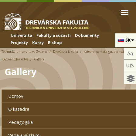
Skip to cookies
Skip to navigation
Skočiť na hlavný obsah
Univerzita
Fakulty a súčasti
Dokumenty
SK
Projekty
Kurzy
E-shop
Technická univerzita vo Zvolene
Drevárska fakulta
Katedra marketingu, obchodu a
Aa
svetového lesníctva
Gallery
UIS
Gallery
Domov
O katedre
Pedagogika
Veda a výskum