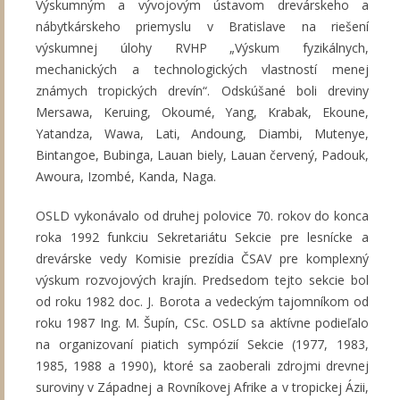
Výskumným a vývojovým ústavom drevárskeho a
nábytkárskeho priemyslu v Bratislave na riešení
výskumnej úlohy RVHP „Výskum fyzikálnych,
mechanických a technologických vlastností menej
známych tropických drevín“. Odskúšané boli dreviny
Mersawa, Keruing, Okoumé, Yang, Krabak, Ekoune,
Yatandza, Wawa, Lati, Andoung, Diambi, Mutenye,
Bintangoe, Bubinga, Lauan biely, Lauan červený, Padouk,
Awoura, Izombé, Kanda, Naga.
OSLD vykonávalo od druhej polovice 70. rokov do konca
roka 1992 funkciu Sekretariátu Sekcie pre lesnícke a
drevárske vedy Komisie prezídia ČSAV pre komplexný
výskum rozvojových krajín. Predsedom tejto sekcie bol
od roku 1982 doc. J. Borota a vedeckým tajomníkom od
roku 1987 Ing. M. Šupín, CSc. OSLD sa aktívne podieľalo
na organizovaní piatich sympózií Sekcie (1977, 1983,
1985, 1988 a 1990), ktoré sa zaoberali zdrojmi drevnej
suroviny v Západnej a Rovníkovej Afrike a v tropickej Ázii,