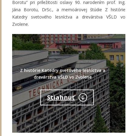
Borotu“ pri príležitosti oslavy 90. narodením prof. Ing.
Jána Borotu, DrSc., a memoárovej štúdie Z histórie
Katedry svetového lesníctva a drevárstva VŠLD vo
Zvolene.
Z histórie Katedry svetového lesníctva a
drevárstva VŠLD vo Zvolene
Stiahnuť