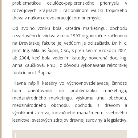
problematikou celulózo-papierenského priemyslu v
rozvojových krajinách i racionálnom využití tropického
dreva v našom drevospracujúcom priemysle.
Od svojho vzniku bola Katedra marketingu, obchodu
a svetového lesníctva v roku 1997 organizačne začlenená
na Drevárskej fakulte. Jej vedúcim je od začiatku Dr. h. c.
prof. Ing. Mikuláš Šupín, CSc., s prerušením v rokoch 2001
až 2004, keď bola vedením katedry poverená doc. Ing.
Anna Zaušková, PhD., z dôvodu vykonávania rektorskej
funkcie prof. Šupína.
Hlavná náplň katedry vo výchovnovzdelávacej činnosti
bola orientovaná na problematiku marketingu,
medzinárodného marketingu, výskumu trhu, obchodu,
medzinárodného obchodu, obchodu s drevom a
výrobkami z dreva, inovačného manažmentu, svetového
lesníctva, svetových zdrojov drevnej suroviny a legislatívy.