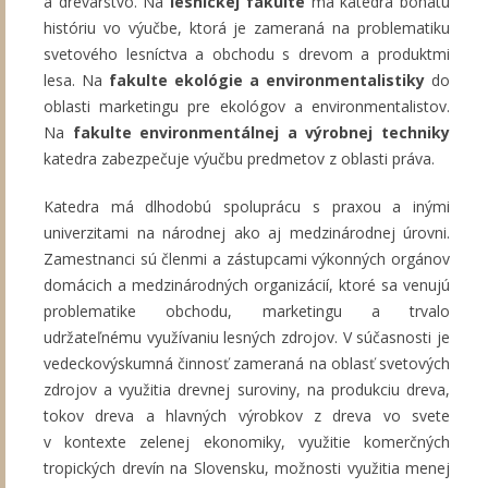
a drevárstvo. Na
lesníckej fakulte
má katedra bohatú
históriu vo výučbe, ktorá je zameraná na problematiku
svetového lesníctva a obchodu s drevom a produktmi
lesa. Na
fakulte ekológie a environmentalistiky
do
oblasti marketingu pre ekológov a environmentalistov.
Na
fakulte environmentálnej a výrobnej techniky
katedra zabezpečuje výučbu predmetov z oblasti práva.
Katedra má dlhodobú spoluprácu s praxou a inými
univerzitami na národnej ako aj medzinárodnej úrovni.
Zamestnanci sú členmi a zástupcami výkonných orgánov
domácich a medzinárodných organizácií, ktoré sa venujú
problematike obchodu, marketingu a trvalo
udržateľnému využívaniu lesných zdrojov. V súčasnosti je
vedeckovýskumná činnosť zameraná na oblasť svetových
zdrojov a využitia drevnej suroviny, na produkciu dreva,
tokov dreva a hlavných výrobkov z dreva vo svete
v kontexte zelenej ekonomiky, využitie komerčných
tropických drevín na Slovensku, možnosti využitia menej