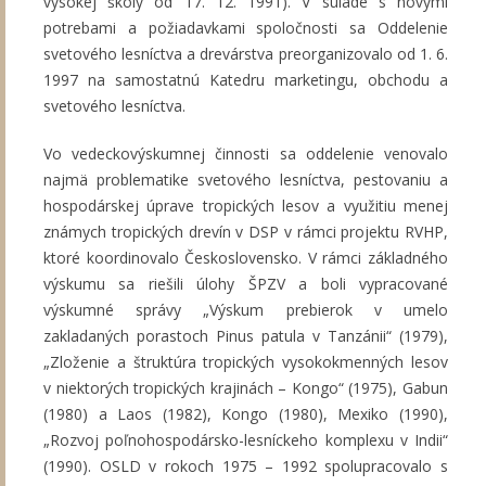
vysokej školy od 17. 12. 1991). V súlade s novými
potrebami a požiadavkami spoločnosti sa Oddelenie
svetového lesníctva a drevárstva preorganizovalo od 1. 6.
1997 na samostatnú Katedru marketingu, obchodu a
svetového lesníctva.
Vo vedeckovýskumnej činnosti sa oddelenie venovalo
najmä problematike svetového lesníctva, pestovaniu a
hospodárskej úprave tropických lesov a využitiu menej
známych tropických drevín v DSP v rámci projektu RVHP,
ktoré koordinovalo Československo. V rámci základného
výskumu sa riešili úlohy ŠPZV a boli vypracované
výskumné správy „Výskum prebierok v umelo
zakladaných porastoch Pinus patula v Tanzánii“ (1979),
„Zloženie a štruktúra tropických vysokokmenných lesov
v niektorých tropických krajinách – Kongo“ (1975), Gabun
(1980) a Laos (1982), Kongo (1980), Mexiko (1990),
„Rozvoj poľnohospodársko-lesníckeho komplexu v Indii“
(1990). OSLD v rokoch 1975 – 1992 spolupracovalo s