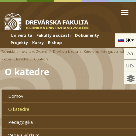
Skip to cookies
Skip to navigation
Skočiť na hlavný obsah
Univerzita
Fakulty a súčasti
Dokumenty
SK
Projekty
Kurzy
E-shop
Technická univerzita vo Zvolene
Drevárska fakulta
Katedra marketingu, obchodu a
Aa
svetového lesníctva
O katedre
UIS
O katedre
Domov
O katedre
Pedagogika
Veda a výskum