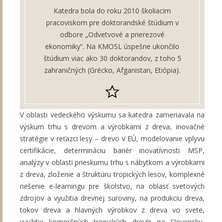
Katedra bola do roku 2010 školiacim
pracoviskom pre doktorandské štúdium v
odbore „Odvetvové a prierezové
ekonomiky“. Na KMOSL úspešne ukončilo
štúdium viac ako 30 doktorandov, z toho 5
zahraničných (Grécko, Afganistan, Etiópia).
V oblasti vedeckého výskumu sa katedra zameriavala na
výskum trhu s drevom a výrobkami z dreva, inovačné
stratégie v reťazci lesy – drevo v EÚ, modelovanie vplyvu
certifikácie, determináciu bariér inovatívnosti MSP,
analýzy v oblasti prieskumu trhu s nábytkom a výrobkami
z dreva, zloženie a štruktúru tropických lesov, komplexné
riešenie e-learningu pre školstvo, na oblasť svetových
zdrojov a využitia drevnej suroviny, na produkciu dreva,
tokov dreva a hlavných výrobkov z dreva vo svete,
využitie komerčných tropických drevín na Slovensku,