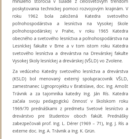
minulého storočia v súlade z celosvetovým trendom
poskytovania technickej pomoci rozvojovým krajinám. V
roku 1962 bola založená Katedra svetového
poľnohospodárstva a lesníctva na Vysokej škole
poľnohospodárskej v Prahe, v roku 1965 Katedra
obecného a svetového lesníctva a poľnohospodárstva na
Lesníckej fakulte v Brne a v tom istom roku Katedra
svetového lesníctva a drevárstva na Drevárskej fakulte
Vysokej školy lesníckej a drevárskej (VŠLD) vo Zvolene.
Za vedúceho Katedry svetového lesníctva a drevárstva
(KSLD) bol menovaný externý spolupracovník VŠLD,
zamestnanec Lignoprojektu v Bratislave, doc. Ing. Arnošt
Trávnik a za tajomníka katedry Ing. Ján Rís. Katedra
začala svoju pedagogickú činnosť v školskom roku
1969/70 prednáškami z predmetu Svetové lesníctvo a
drevárstvo pre študentov oboch fakúlt. Prednášky
zabezpečovali prof. Ing. L. Dérer (1969 – 71), Ing. J. Rís a
externe doc. Ing. A. Trávnik a Ing. K. Grün.