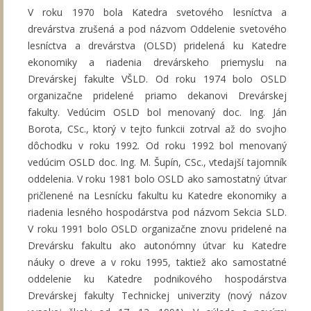
V roku 1970 bola Katedra svetového lesníctva a
drevárstva zrušená a pod názvom Oddelenie svetového
lesníctva a drevárstva (OLSD) pridelená ku Katedre
ekonomiky a riadenia drevárskeho priemyslu na
Drevárskej fakulte VŠLD. Od roku 1974 bolo OSLD
organizačne pridelené priamo dekanovi Drevárskej
fakulty. Vedúcim OSLD bol menovaný doc. Ing. Ján
Borota, CSc., ktorý v tejto funkcii zotrval až do svojho
dôchodku v roku 1992. Od roku 1992 bol menovaný
vedúcim OSLD doc. Ing. M. Šupín, CSc., vtedajší tajomník
oddelenia. V roku 1981 bolo OSLD ako samostatný útvar
pričlenené na Lesnícku fakultu ku Katedre ekonomiky a
riadenia lesného hospodárstva pod názvom Sekcia SLD.
V roku 1991 bolo OSLD organizačne znovu pridelené na
Drevársku fakultu ako autonómny útvar ku Katedre
náuky o dreve a v roku 1995, taktiež ako samostatné
oddelenie ku Katedre podnikového hospodárstva
Drevárskej fakulty Technickej univerzity (nový názov