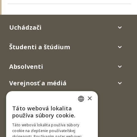
Uchádzači
Študenti a štúdium
Absolventi
Verejnosť a médiá
×
Táto webová lokalita
SLOVAK
používa súbory cookie.
ENGLISH
Táto webová lokalita používa súbory
cookie na zlepšenie používateľskej
skúsenosti. Používaním našej webovej