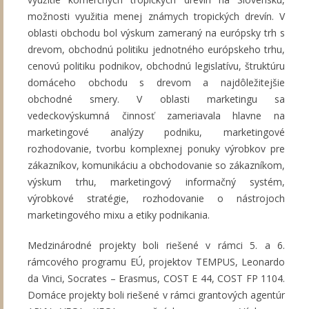
možnosti využitia menej známych tropických drevín. V
oblasti obchodu bol výskum zameraný na európsky trh s
drevom, obchodnú politiku jednotného európskeho trhu,
cenovú politiku podnikov, obchodnú legislatívu, štruktúru
domáceho obchodu s drevom a najdôležitejšie
obchodné smery. V oblasti marketingu sa
vedeckovýskumná činnosť zameriavala hlavne na
marketingové analýzy podniku, marketingové
rozhodovanie, tvorbu komplexnej ponuky výrobkov pre
zákazníkov, komunikáciu a obchodovanie so zákazníkom,
výskum trhu, marketingový informačný systém,
výrobkové stratégie, rozhodovanie o nástrojoch
marketingového mixu a etiky podnikania.
Medzinárodné projekty boli riešené v rámci 5. a 6.
rámcového programu EÚ, projektov TEMPUS, Leonardo
da Vinci, Socrates – Erasmus, COST E 44, COST FP 1104.
Domáce projekty boli riešené v rámci grantových agentúr