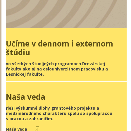
Učíme v dennom i externom
štúdiu
vo všetkých študíjných programoch Drevárskej
fakulty ako aj na celouniverzitnom pracovisku a
Lesníckej fakulte.
Naša veda
rieši výskumné úlohy grantového projektu a
medzinárodného charakteru spolu so spoluprácou
s praxou a zahraničím.
Naša veda